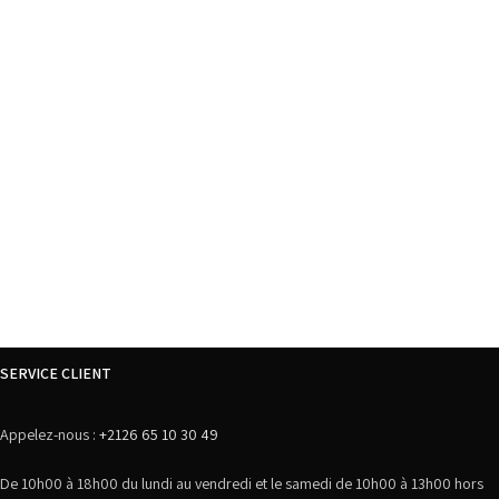
SERVICE CLIENT
Appelez-nous :
+2126 65 10 30 49
De 10h00 à 18h00 du lundi au vendredi et le samedi de 10h00 à 13h00 hors