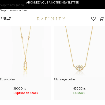
ABONNEZ-VOUS À
NOTRE NEWSLETTER
Skip to navigation
Skip to main content
MENU
Edgy collier
Allure eye collier
3900
Dhs
4500
Dhs
Rupture de stock
En stock