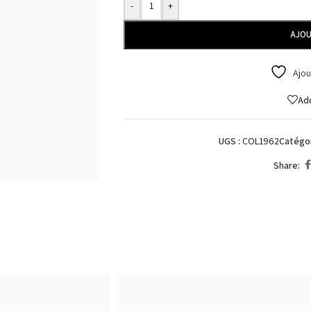
-
+
AJOU
Ajou
Add
UGS :
COL1962
Catégor
Share: