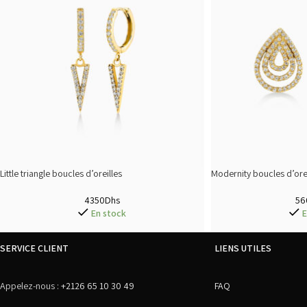
Little triangle boucles d’oreilles
Modernity boucles d’orei
4350
Dhs
56
En stock
E
SERVICE CLIENT
LIENS UTILES
Appelez-nous :
+2126 65 10 30 49
FAQ