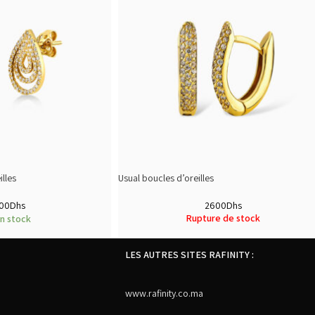
lles
Usual boucles d’oreilles
00
Dhs
2600
Dhs
Rupture de stock
n stock
LES AUTRES SITES RAFINITY :
www.rafinity.co.ma