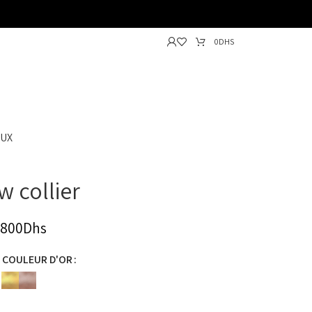
0
DHS
AUX
 collier
800
Dhs
R COULEUR D'OR