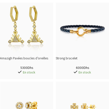
Amazigh Pavées boucles d’oreilles
Strong bracelet
5300
Dhs
6000
Dhs
En stock
En stock