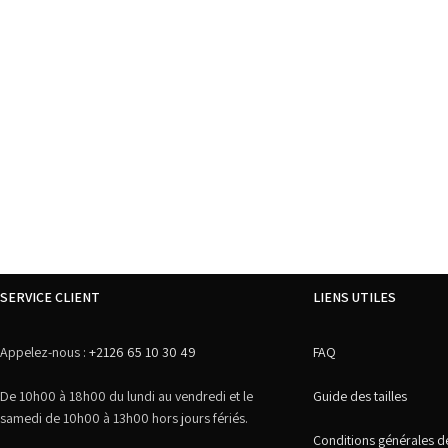
SERVICE CLIENT
LIENS UTILES
Appelez-nous :
+2126 65 10 30 49
FAQ
De 10h00 à 18h00 du lundi au vendredi et le
Guide des tailles
samedi de 10h00 à 13h00 hors jours fériés.
Conditions générales d