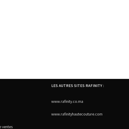
LES AUTRES SITES RAFINITY :
www.rafinity.co.ma
www.rafinityhautecouture.com
e ventes